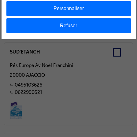
0647739196
Personnaliser
Refuser
SUD'ETANCH
Rés Europa Av Noël Franchini
20000 AJACCIO
0495103626
0622990521