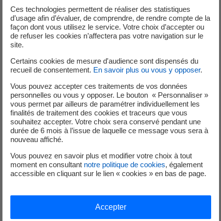
Ces technologies permettent de réaliser des statistiques
d’usage afin d’évaluer, de comprendre, de rendre compte de la
ISOLATION ETANCHEITE CONCEPT
façon dont vous utilisez le service. Votre choix d’accepter ou
de refuser les cookies n’affectera pas votre navigation sur le
site.
LOTISSEMENT LES ATELIERS DE SUARTELLO
Certains cookies de mesure d'audience sont dispensés du
20090 AJACCIO
recueil de consentement.
En savoir plus ou vous y opposer
.
0627491225
Vous pouvez accepter ces traitements de vos données
0632658997
personnelles ou vous y opposer. Le bouton « Personnaliser »
vous permet par ailleurs de paramétrer individuellement les
finalités de traitement des cookies et traceurs que vous
souhaitez accepter. Votre choix sera conservé pendant une
durée de 6 mois à l’issue de laquelle ce message vous sera à
nouveau affiché.
Vous pouvez en savoir plus et modifier votre choix à tout
moment en consultant
notre politique de cookies
, également
FT MULTI-SERVICES
accessible en cliquant sur le lien « cookies » en bas de page.
RES LES COLLINES DU RICANTO
Accepter
20000 AJACCIO