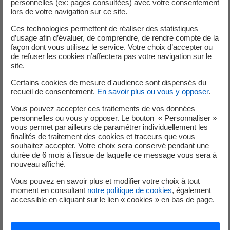
personnelles (ex: pages consultées) avec votre consentement
lors de votre navigation sur ce site.
Ces technologies permettent de réaliser des statistiques
d’usage afin d’évaluer, de comprendre, de rendre compte de la
façon dont vous utilisez le service. Votre choix d’accepter ou
de refuser les cookies n’affectera pas votre navigation sur le
site.
Mis à jour le 08/04/2024
Certains cookies de mesure d'audience sont dispensés du
recueil de consentement.
En savoir plus ou vous y opposer
.
EDF Corse et le Parc Naturel Régional de Corse
Vous pouvez accepter ces traitements de vos données
unis pour la protection du Gypaète Barbu av...
personnelles ou vous y opposer. Le bouton « Personnaliser »
vous permet par ailleurs de paramétrer individuellement les
finalités de traitement des cookies et traceurs que vous
souhaitez accepter. Votre choix sera conservé pendant une
durée de 6 mois à l’issue de laquelle ce message vous sera à
nouveau affiché.
Vous pouvez en savoir plus et modifier votre choix à tout
moment en consultant
notre politique de cookies
, également
accessible en cliquant sur le lien « cookies » en bas de page.