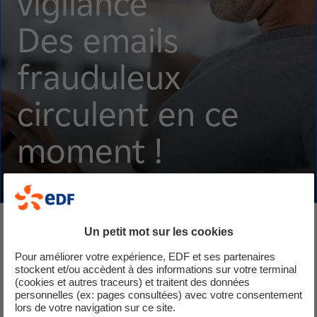
vigilance
Chèque
facturation
Des emails
énergie 2026 : les
électronique
frauduleux
envois débutent
devient
circulent en ce
au 1ᵉʳ avril pour la
obligatoire pour
moment !
Corse
les entreprises
Un petit mot sur les cookies
Pour améliorer votre expérience, EDF et ses partenaires
stockent et/ou accèdent à des informations sur votre terminal
(cookies et autres traceurs) et traitent des données
personnelles (ex: pages consultées) avec votre consentement
lors de votre navigation sur ce site.
Nous contacter