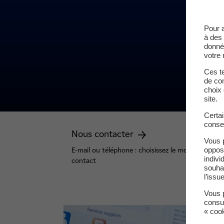
Pour 
à des 
donné
votre 
Ces te
de com
choix 
site.
Certa
conse
Nous contacter
Vous 
oppos
E-mail ou téléphone : choisissez le mode de
indivi
contact
souha
l’issu
Vous p
consu
« coo