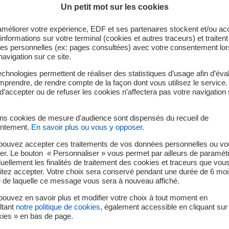
Appel à la vigilance
Chèque énergie 2026 : les en
Au 1ᵉʳ septembre 2026, la fa
Un petit mot sur les cookies
Des emails frauduleux circu
pour la Corse
devient obligatoire pour les 
améliorer votre expérience, EDF et ses partenaires stockent et/ou ac
informations sur votre terminal (cookies et autres traceurs) et traiten
es personnelles (ex: pages consultées) avec votre consentement lor
navigation sur ce site.
Comment les identifier ?
Utiliser votre chèque énergie
Tout savoir sur la réforme 2026 de la facturation électroni
chnologies permettent de réaliser des statistiques d’usage afin d’éval
prendre, de rendre compte de la façon dont vous utilisez le service.
d’accepter ou de refuser les cookies n’affectera pas votre navigation 
ins cookies de mesure d'audience sont dispensés du recueil de
ntement.
En savoir plus ou vous y opposer
.
Faire une demande de raccordement
pouvez accepter ces traitements de vos données personnelles ou vo
er. Le bouton « Personnaliser » vous permet par ailleurs de paramét
duellement les finalités de traitement des cookies et traceurs que vou
Particuliers, cet espace vous permet d'effectuer
itez accepter. Votre choix sera conservé pendant une durée de 6 moi
en ligne une demande de raccordement au réseau
e de laquelle ce message vous sera à nouveau affiché.
électrique.
ouvez en savoir plus et modifier votre choix à tout moment en
ltant
notre politique de cookies
, également accessible en cliquant sur 
kies » en bas de page.