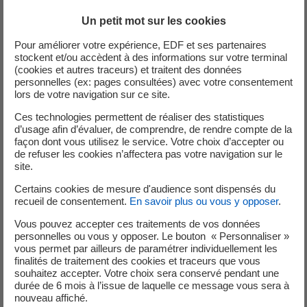
Un petit mot sur les cookies
Aides
Produits
Critères techniques
financières
Pour améliorer votre expérience, EDF et ses partenaires
stockent et/ou accèdent à des informations sur votre terminal
Efficacité lumineuse > 90lm/W
(cookies et autres traceurs) et traitent des données
Si T°couleur ≤ 2700K, efficacité
personnelles (ex: pages consultées) avec votre consentement
lumineuse > 70lm/W ULR ≤ 1%
lors de votre navigation sur ce site.
luminaire et ≤ 4% installé Baisse
Ces technologies permettent de réaliser des statistiques
de la puissance installée ≥ 35%
d’usage afin d’évaluer, de comprendre, de rendre compte de la
Température de couleur
façon dont vous utilisez le service. Votre choix d’accepter ou
comprise entre 2400K et
de refuser les cookies n’affectera pas votre navigation sur le
3000K Limitation du courant
site.
Rénovation
d’alimentation à 1A Durée de vie
Certains cookies de mesure d'audience sont dispensés du
de
≥ 80 000h - Critère L80B10
recueil de consentement.
En savoir plus ou vous y opposer
.
l’éclairage
300€/
Durée de vie pour 5% de
extérieur
Luminaire limité
défaillances≥ 50 000h
Vous pouvez accepter ces traitements de vos données
privé
à 50% de
(conseillé) Garantie des
personnelles ou vous y opposer. Le bouton « Personnaliser »
vous permet par ailleurs de paramétrer individuellement les
(voiries,
l‘investissement
équipements ≥ 5 ans Protection
finalités de traitement des cookies et traceurs que vous
parkings,
au surtensions: parafoudre de
souhaitez accepter. Votre choix sera conservé pendant une
parcs)
8KV minimum IP 65 ou
durée de 6 mois à l’issue de laquelle ce message vous sera à
supérieur●Tenue à la corrosion
nouveau affiché.