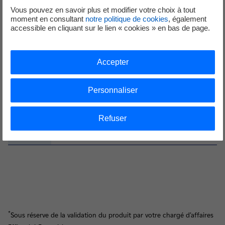
(luminaires en bord de
Vous pouvez en savoir plus et modifier votre choix à tout
mer)●Risques photo-biologique:
moment en consultant
notre politique de cookies
, également
GR0●Variation de puissance:
accessible en cliquant sur le lien « cookies » en bas de page.
Luminaire équipé au minimum
d’un driver bi puissance
(conseillé)●Marquage CE
Accepter
obligatoire
Durée de vie ≥ 50 000h • chute
Luminaire
Personnaliser
de flux lumineux3000lm • Eff.
d’éclairage
.lum.>120lm/W • Facteur de
général à
20€/ luminaire
puissance>0,9 • GR0 • Garantie
Refuser
module
5 ans Bâtiment tertiaire
LED
existant uniquement
*
Sous réserve de la validation du produit par votre chargé d’affaires