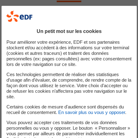
EDF, en partenariat avec la CDC, vous propose des aides
financières pour l’optimisation de vos installations de froid
alimentaire commercial.
Un petit mot sur les cookies
Pour améliorer votre expérience, EDF et ses partenaires
stockent et/ou accèdent à des informations sur votre terminal
(cookies et autres traceurs) et traitent des données
Exemples
Critères
Aides financières
personnelles (ex: pages consultées) avec votre consentement
d'installations
techniques
lors de votre navigation sur ce site.
Fermeture de
Ces technologies permettent de réaliser des statistiques
Coefficient de
meubles
d’usage afin d’évaluer, de comprendre, de rendre compte de la
transmission
façon dont vous utilisez le service. Votre choix d’accepter ou
verticaux à
150€/ml de porte
thermique Ug ≤
de refuser les cookies n’affectera pas votre navigation sur le
température
1,8 W/m².K
site.
positive
Certains cookies de mesure d'audience sont dispensés du
Fermeture de
recueil de consentement.
En savoir plus ou vous y opposer
.
Coefficient de
meubles
transmission
Vous pouvez accepter ces traitements de vos données
horizontaux à
50€/ml de porte
thermique Ug ≤
personnelles ou vous y opposer. Le bouton « Personnaliser »
température
3,8 W/m².K
vous permet par ailleurs de paramétrer individuellement les
négative