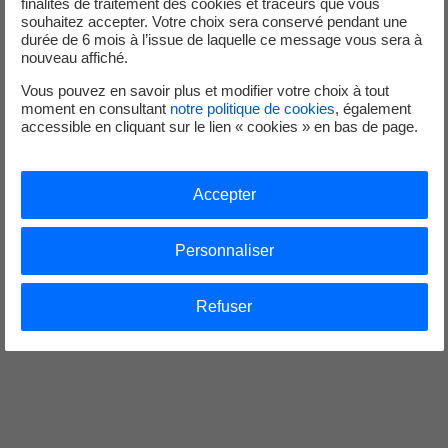
finalités de traitement des cookies et traceurs que vous
souhaitez accepter. Votre choix sera conservé pendant une
Au cas par cas. Contactez
durée de 6 mois à l’issue de laquelle ce message vous sera à
Récupération de
le conseiller « Efficacité
nouveau affiché.
chaleur sur
énergétique » de votre
groupe froid
Vous pouvez en savoir plus et modifier votre choix à tout
département
moment en consultant
notre politique de cookies
, également
accessible en cliquant sur le lien « cookies » en bas de page.
Au cas par cas. Contactez
Condenseur
le conseiller « Efficacité
haute efficacité
énergétique » de votre
Accepter
département
Au cas par cas. Contactez
Personnaliser
le conseiller « Efficacité
HP/BP flottante
énergétique » de votre
département
Refuser