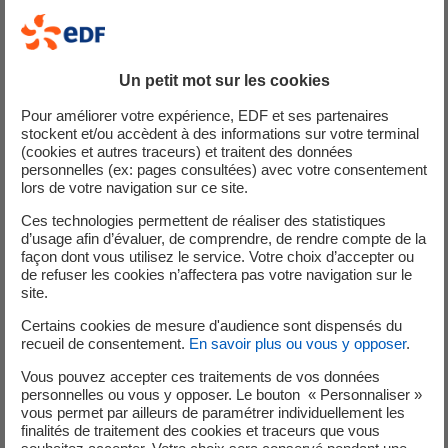
le savoir-faire EDF Recherche & Développement
Un petit mot sur les cookies
:
nos experts en efficacité énergétique, appuyés
par la R&D EDF, étudient à vos côtés votre
Pour améliorer votre expérience, EDF et ses partenaires
situation et votre projet afin d’évaluer vos besoins
stockent et/ou accèdent à des informations sur votre terminal
(cookies et autres traceurs) et traitent des données
avec justesse et vous proposer des solutions
personnelles (ex: pages consultées) avec votre consentement
innovantes
lors de votre navigation sur ce site.
les aides financières :
EDF et la CDC vous
Ces technologies permettent de réaliser des statistiques
accompagnent financièrement dans vos
d’usage afin d’évaluer, de comprendre, de rendre compte de la
démarches d’économie d’énergie, pour vous
façon dont vous utilisez le service. Votre choix d’accepter ou
permettre d’amortir plus rapidement votre projet
de refuser les cookies n’affectera pas votre navigation sur le
site.
le savoir-faire financier :
nos experts vous offrent
une vision économique globale de votre projet
Certains cookies de mesure d'audience sont dispensés du
recueil de consentement.
En savoir plus ou vous y opposer
.
(coût d’investissement, taux de rentabilité interne
et business plan).
Vous pouvez accepter ces traitements de vos données
les économies :
nous vous aidons à choisir et à
personnelles ou vous y opposer. Le bouton « Personnaliser »
vous permet par ailleurs de paramétrer individuellement les
mettre en place les solutions qui vous
finalités de traitement des cookies et traceurs que vous
permettront de réduire vos factures d’électricité,