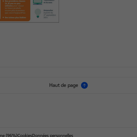
e : retour à une échelle de A à G
Haut de page
orme (96%)
Cookies
Données personnelles