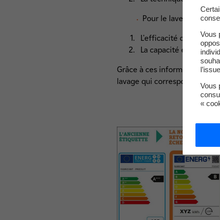
Certa
conse
Pour le lave-vaisselle :
Vous 
L'efficacité de lavage 
oppos
La capacité en couvert
indivi
souha
Grâce à ces informations, vou
l’issu
lavage qui correspondent le 
Vous p
consu
« coo