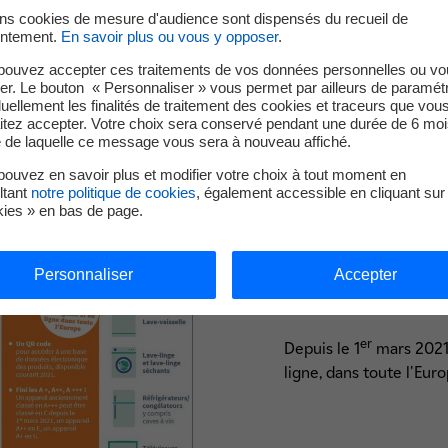
ins cookies de mesure d'audience sont dispensés du recueil de
ntement.
En savoir plus ou vous y opposer
.
pouvez accepter ces traitements de vos données personnelles ou vo
et de séchage
er. Le bouton « Personnaliser » vous permet par ailleurs de paramét
s
duellement les finalités de traitement des cookies et traceurs que vou
itez accepter. Votre choix sera conservé pendant une durée de 6 moi
s pouvez dorénavant déchiffrer l’étiquette énergétique et ainsi 
e de laquelle ce message vous sera à nouveau affiché.
mieux à vos besoins et qui vous permettront de réduire vos dép
ouvez en savoir plus et modifier votre choix à tout moment en
ltant
notre politique de cookies
, également accessible en cliquant sur 
kies » en bas de page.
La nouvelle éti
Personnaliser
Accepter
à une échelle 
er
Depuis le 1
mars 2021,
ligne, dans toute l'Eur