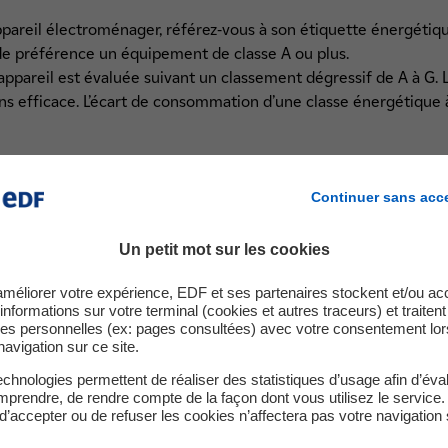
pareil électroménager, référez-vous à son étiquette énergétiqu
e préférence un équipement de classe A ou plus.
 appareil est évaluée suivant un classement dégressif de A à G. 
 efficace. L’écart de consommation d’une classe énergétique à 
it également d'autres informations, spécifiques à chaque appare
e modèle le plus éco-efficace :
Continuer sans acc
Un petit mot sur les cookies
et d'essorage classée (de A à G)
améliorer votre expérience, EDF et ses partenaires stockent et/ou ac
 maximale
informations sur votre terminal (cookies et autres traceurs) et traiten
(en kg)
es personnelles (ex: pages consultées) avec votre consentement lor
 pour un cycle coton 60°C
navigation sur ce site.
chnologies permettent de réaliser des statistiques d’usage afin d’éval
prendre, de rendre compte de la façon dont vous utilisez le service.
d’accepter ou de refuser les cookies n’affectera pas votre navigation 
(en kg)
ion de la vapeur