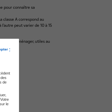
e pour connaître sa
La classe A correspond au
l’autre peut varier de 10 à 15
il électroménager, utiles au
epter
cèdent
t des
s de
uer,
 Votre
sur le