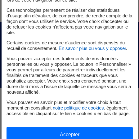
Ces technologies permettent de réaliser des statistiques
d’usage afin d’évaluer, de comprendre, de rendre compte de la
façon dont vous utilisez le service. Votre choix d’accepter ou
de refuser les cookies n’affectera pas votre navigation sur le
site.
Notre offre Climatisation Agir
Certains cookies de mesure d'audience sont dispensés du
Plus*
recueil de consentement.
En savoir plus ou vous y opposer
.
Vous pouvez accepter ces traitements de vos données
personnelles ou vous y opposer. Le bouton « Personnaliser »
vous permet par ailleurs de paramétrer individuellement les
Solution énergétique performance
finalités de traitement des cookies et traceurs que vous
souhaitez accepter. Votre choix sera conservé pendant une
durée de 6 mois à l’issue de laquelle ce message vous sera à
nouveau affiché.
Vous pouvez en savoir plus et modifier votre choix à tout
La climatisation représente le 1er poste consommateur
moment en consultant
notre politique de cookies
, également
accessible en cliquant sur le lien « cookies » en bas de page.
direct d’énergie au sein d’une commune. EDF dispose
d’une connaissance approfondie des installations et
équipements énergétiques et des interactions à
Accepter
développer au sein d’un système énergétique ou d'un