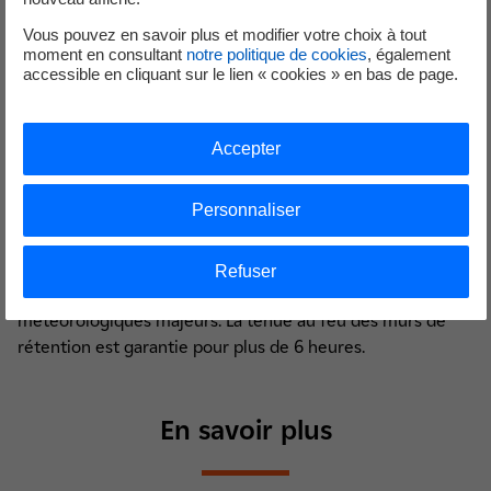
Le bruit n'excède pas 65 décibels aux abords de la
Vous pouvez en savoir plus et modifier votre choix à tout
centrale, niveau sonore qui correspond à celui d'une
moment en consultant
notre politique de cookies
, également
conversation courante.
accessible en cliquant sur le lien « cookies » en bas de page.
Sécurité
Accepter
Personnaliser
Les réservoirs sont conçus pour résister à tous types de
risques naturels ou non. Leur tenue mécanique assure
Refuser
l'intégrité des ouvrages en cas en cas d‘évènements
météorologiques majeurs. La tenue au feu des murs de
rétention est garantie pour plus de 6 heures.
En savoir plus