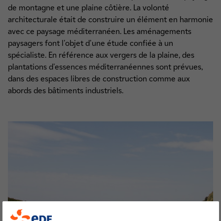
de montagne et une plaine côtière. La volonté
architecturale était de construire un élément en harmonie
avec ce paysage méditerranéen. Les aménagements
paysagers font l'objet d'une étude confiée à un
spécialiste. En référence aux vergers de la plaine, des
plantations d'essences méditerranéennes sont prévues,
dans des espaces libres de construction comme aux
abords des bâtiments industriels.