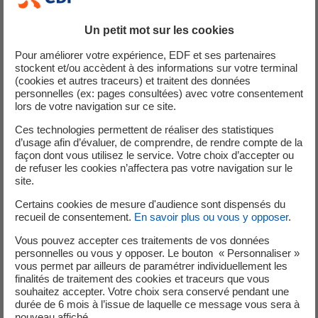
Un petit mot sur les cookies
Pour améliorer votre expérience, EDF et ses partenaires
Qualité de l'air
stockent et/ou accèdent à des informations sur votre terminal
(cookies et autres traceurs) et traitent des données
personnelles (ex: pages consultées) avec votre consentement
lors de votre navigation sur ce site.
L'utilisation d'un combustible à teneur limitée en soufre
Ces technologies permettent de réaliser des statistiques
d’usage afin d’évaluer, de comprendre, de rendre compte de la
minimise les rejets de dioxyde de soufre. La hauteur des
façon dont vous utilisez le service. Votre choix d’accepter ou
cheminées a été calculée pour assurer une bonne
de refuser les cookies n’affectera pas votre navigation sur le
dispersion des fumées, tout en respectant les servitudes
site.
de sécurité liées à la proximité de l'aéroport de Bastia
Certains cookies de mesure d'audience sont dispensés du
Poretta.
recueil de consentement.
En savoir plus ou vous y opposer
.
Vous pouvez accepter ces traitements de vos données
personnelles ou vous y opposer. Le bouton « Personnaliser »
Bruit
vous permet par ailleurs de paramétrer individuellement les
finalités de traitement des cookies et traceurs que vous
souhaitez accepter. Votre choix sera conservé pendant une
durée de 6 mois à l’issue de laquelle ce message vous sera à
nouveau affiché.