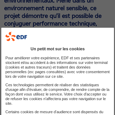
environnementaux. Mené dans un
environnement naturel sensible, ce
projet démontre qu’il est possible de
conjuguer performance technique,
sécurité d’alimentation et respect de la
biodiversité.
Un petit mot sur les cookies
Un chantier pensé dès l’amont
Pour améliorer votre expérience, EDF et ses partenaires
stockent et/ou accèdent à des informations sur votre terminal
Le projet Angelo porte sur l’enfouissement
(cookies et autres traceurs) et traitent des données
personnelles (ex: pages consultées) avec votre consentement
d’une ligne électrique stratégique. Dès les
lors de votre navigation sur ce site.
phases préparatoires, les équipes d’EDF
Ces technologies permettent de réaliser des statistiques
Corse ont intégré les contraintes
d’usage afin d’évaluer, de comprendre, de rendre compte de la
environnementales afin de limiter l’impact du
façon dont vous utilisez le service. Votre choix d’accepter ou
de refuser les cookies n’affectera pas votre navigation sur le
chantier sur les milieux traversés.
site.
Certains cookies de mesure d'audience sont dispensés du
Une attention particulière a notamment été