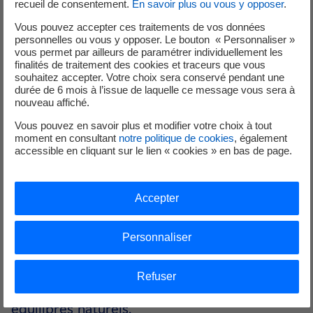
recueil de consentement.
En savoir plus ou vous y opposer
.
portée à la protection de la
tortue
Vous pouvez accepter ces traitements de vos données
d’Hermann
, espèce emblématique et
personnelles ou vous y opposer. Le bouton « Personnaliser »
protégée de la faune locale. Les périodes
vous permet par ailleurs de paramétrer individuellement les
finalités de traitement des cookies et traceurs que vous
d’intervention, les méthodes de terrassement
souhaitez accepter. Votre choix sera conservé pendant une
et les zones de circulation ont été adaptées
durée de 6 mois à l’issue de laquelle ce message vous sera à
nouveau affiché.
pour préserver cette espèce et son habitat.
Vous pouvez en savoir plus et modifier votre choix à tout
moment en consultant
notre politique de cookies
, également
Coopération et expertise de terrain
accessible en cliquant sur le lien « cookies » en bas de page.
Ce chantier repose sur une coordination
étroite entre les équipes techniques, les
Accepter
partenaires environnementaux et les acteurs
locaux. Cette collaboration a permis de
Personnaliser
mettre en œuvre des solutions concrètes,
conciliant exigences réglementaires,
Refuser
contraintes opérationnelles et respect des
équilibres naturels.